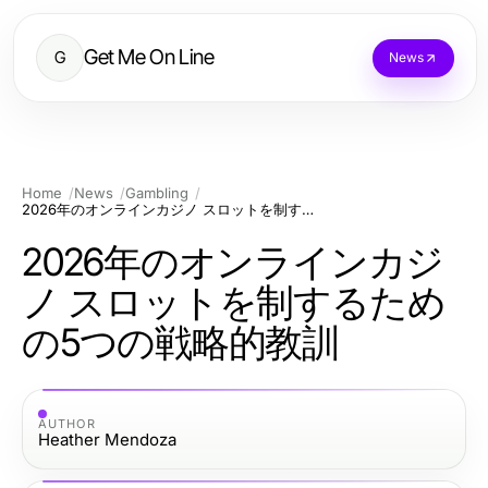
Get Me On Line
G
News
Home
News
Gambling
2026年のオンラインカジノ スロットを制するための5つの戦略的教訓
2026年のオンラインカジ
ノ スロットを制するため
の5つの戦略的教訓
AUTHOR
Heather Mendoza