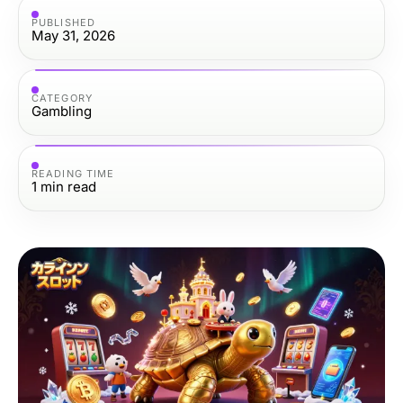
PUBLISHED
May 31, 2026
CATEGORY
Gambling
READING TIME
1
min read