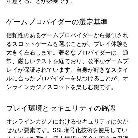
注意することが必要です。
ゲームプロバイダーの選定基準
信頼性のあるゲームプロバイダーから提供され
るスロットゲームを選ぶことが、プレイ体験を
大きく左右します。著名なプロバイダーは、通
常、厳しいテストを経ており、公平なゲームプ
レイが保証されています。自身が好きなスタイ
ルに合ったプロバイダーを見つけることが、オ
ンラインカジノスロットを楽しむ鍵です。
プレイ環境とセキュリティの確認
オンラインカジノにおけるセキュリティは欠か
せない要素です。SSL暗号化技術を使用してい