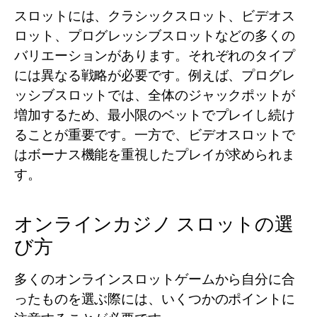
スロットには、クラシックスロット、ビデオス
ロット、プログレッシブスロットなどの多くの
バリエーションがあります。それぞれのタイプ
には異なる戦略が必要です。例えば、プログレ
ッシブスロットでは、全体のジャックポットが
増加するため、最小限のベットでプレイし続け
ることが重要です。一方で、ビデオスロットで
はボーナス機能を重視したプレイが求められま
す。
オンラインカジノ スロットの選
び方
多くのオンラインスロットゲームから自分に合
ったものを選ぶ際には、いくつかのポイントに