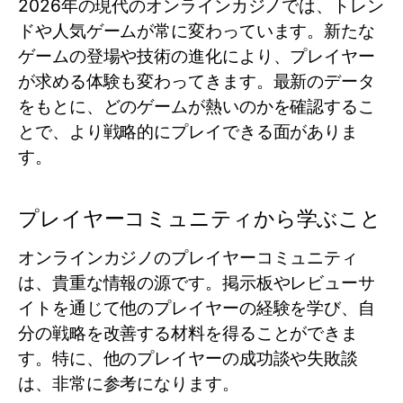
2026年の現代のオンラインカジノでは、トレン
ドや人気ゲームが常に変わっています。新たな
ゲームの登場や技術の進化により、プレイヤー
が求める体験も変わってきます。最新のデータ
をもとに、どのゲームが熱いのかを確認するこ
とで、より戦略的にプレイできる面がありま
す。
プレイヤーコミュニティから学ぶこと
オンラインカジノのプレイヤーコミュニティ
は、貴重な情報の源です。掲示板やレビューサ
イトを通じて他のプレイヤーの経験を学び、自
分の戦略を改善する材料を得ることができま
す。特に、他のプレイヤーの成功談や失敗談
は、非常に参考になります。