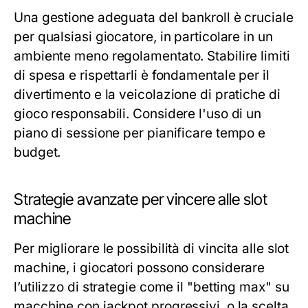
Una gestione adeguata del bankroll è cruciale
per qualsiasi giocatore, in particolare in un
ambiente meno regolamentato. Stabilire limiti
di spesa e rispettarli è fondamentale per il
divertimento e la veicolazione di pratiche di
gioco responsabili. Considere l'uso di un
piano di sessione per pianificare tempo e
budget.
Strategie avanzate per vincere alle slot
machine
Per migliorare le possibilità di vincita alle slot
machine, i giocatori possono considerare
l’utilizzo di strategie come il "betting max" su
macchine con jackpot progressivi, o la scelta