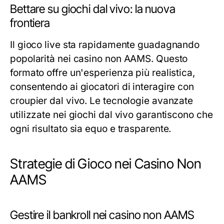
Bettare su giochi dal vivo: la nuova
frontiera
Il gioco live sta rapidamente guadagnando
popolarità nei casino non AAMS. Questo
formato offre un'esperienza più realistica,
consentendo ai giocatori di interagire con
croupier dal vivo. Le tecnologie avanzate
utilizzate nei giochi dal vivo garantiscono che
ogni risultato sia equo e trasparente.
Strategie di Gioco nei Casino Non
AAMS
Gestire il bankroll nei casino non AAMS