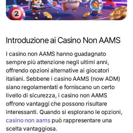
Introduzione ai Casino Non AAMS
I casino non AAMS hanno guadagnato
sempre più attenzione negli ultimi anni,
offrendo opzioni alternative ai giocatori
italiani. Sebbene i casino AAMS (now ADM)
siano regolamentati e forniscano un certo
livello di sicurezza, i casino non AAMS
offrono vantaggi che possono risultare
interessanti. Quando si esplorano le opzioni,
casino non aams
può rappresentare una
scelta vantaggiosa.