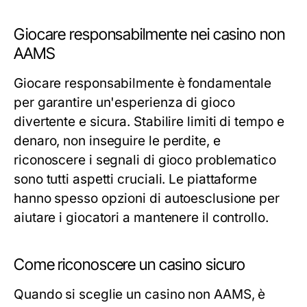
Giocare responsabilmente nei casino non
AAMS
Giocare responsabilmente è fondamentale
per garantire un'esperienza di gioco
divertente e sicura. Stabilire limiti di tempo e
denaro, non inseguire le perdite, e
riconoscere i segnali di gioco problematico
sono tutti aspetti cruciali. Le piattaforme
hanno spesso opzioni di autoesclusione per
aiutare i giocatori a mantenere il controllo.
Come riconoscere un casino sicuro
Quando si sceglie un casino non AAMS, è