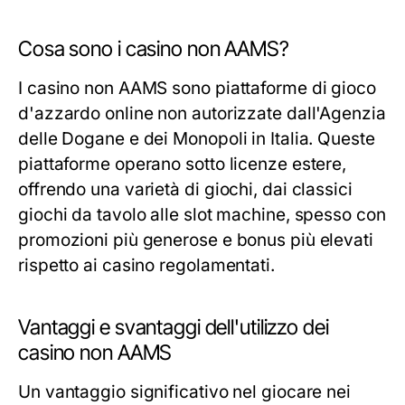
Cosa sono i casino non AAMS?
I casino non AAMS sono piattaforme di gioco
d'azzardo online non autorizzate dall'Agenzia
delle Dogane e dei Monopoli in Italia. Queste
piattaforme operano sotto licenze estere,
offrendo una varietà di giochi, dai classici
giochi da tavolo alle slot machine, spesso con
promozioni più generose e bonus più elevati
rispetto ai casino regolamentati.
Vantaggi e svantaggi dell'utilizzo dei
casino non AAMS
Un vantaggio significativo nel giocare nei