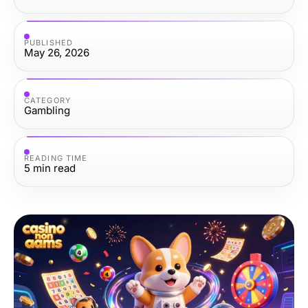
PUBLISHED
May 26, 2026
CATEGORY
Gambling
READING TIME
5
min read