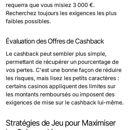
requerra que vous misiez 3 000 €.
Recherchez toujours les exigences les plus
faibles possibles.
Évaluation des Offres de Cashback
Le cashback peut sembler plus simple,
permettant de récupérer un pourcentage de
vos pertes. C'est une bonne façon de réduire
les risques, mais lisez les petits caractères :
certains casinos appliquent des limites sur
les montants remboursés ou imposent des
exigences de mise sur le cashback lui-même.
Stratégies de Jeu pour Maximiser