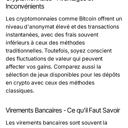
Inconvénients
Les cryptomonnaies comme Bitcoin offrent un
niveau d'anonymat élevé et des transactions
instantanées, avec des frais souvent
inférieurs à ceux des méthodes
traditionnelles. Toutefois, soyez conscient
des fluctuations de valeur qui peuvent
affecter vos gains. Comparez aussi la
sélection de jeux disponibles pour les dépôts
en crypto avec ceux des méthodes
classiques.
Virements Bancaires - Ce qu'il Faut Savoir
Les virements bancaires sont souvent la