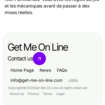
et les mécaniques avant de passer à des
mises réelles.
Get Me On Line
Contact us
Home Page
News
FAQs
info@get-me-on-line.com
Jobs
Copyright
©
2026
Get Me On Line
.
All rights reserved
About Us
Privacy
Terms
Legal