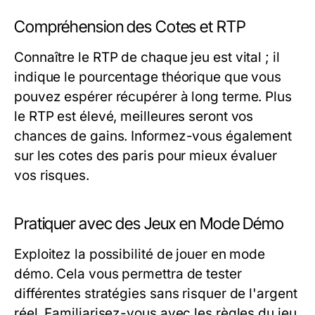
Compréhension des Cotes et RTP
Connaître le RTP de chaque jeu est vital ; il
indique le pourcentage théorique que vous
pouvez espérer récupérer à long terme. Plus
le RTP est élevé, meilleures seront vos
chances de gains. Informez-vous également
sur les cotes des paris pour mieux évaluer
vos risques.
Pratiquer avec des Jeux en Mode Démo
Exploitez la possibilité de jouer en mode
démo. Cela vous permettra de tester
différentes stratégies sans risquer de l'argent
réel. Familiarisez-vous avec les règles du jeu