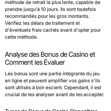
méthode de retrait la plus lente, capable de
prendre jusqu'à 10 jours. Ils sont toutefois
recommandés pour les gros montants.
Vérifiez les délais de traitement et
d'éventuels frais cachés avant d'opter pour
cette méthode.
Analyse des Bonus de Casino et
Comment les Évaluer
Les bonus sont une partie intégrante du jeu
en ligne et peuvent amplifier vos gains s'ils
sont utilisés à bon escient. Cependant, il est
crucial de les analyser avant de les accepter.