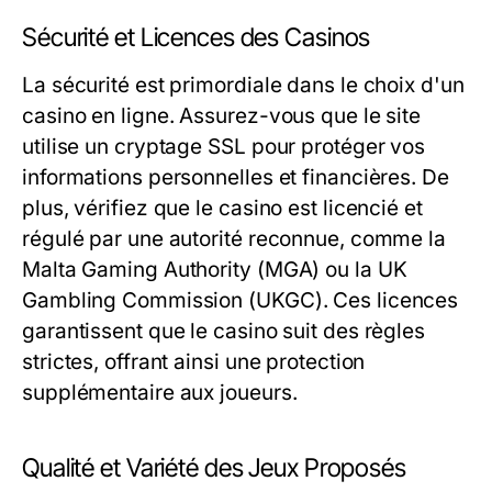
Sécurité et Licences des Casinos
La sécurité est primordiale dans le choix d'un
casino en ligne. Assurez-vous que le site
utilise un cryptage SSL pour protéger vos
informations personnelles et financières. De
plus, vérifiez que le casino est licencié et
régulé par une autorité reconnue, comme la
Malta Gaming Authority (MGA) ou la UK
Gambling Commission (UKGC). Ces licences
garantissent que le casino suit des règles
strictes, offrant ainsi une protection
supplémentaire aux joueurs.
Qualité et Variété des Jeux Proposés