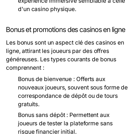
expérience immersive semblable à celle
d'un casino physique.
Bonus et promotions des casinos en ligne
Les bonus sont un aspect clé des casinos en
ligne, attirant les joueurs par des offres
généreuses. Les types courants de bonus
comprennent :
Bonus de bienvenue :
Offerts aux
nouveaux joueurs, souvent sous forme de
correspondance de dépôt ou de tours
gratuits.
Bonus sans dépôt :
Permettent aux
joueurs de tester la plateforme sans
risque financier initial.