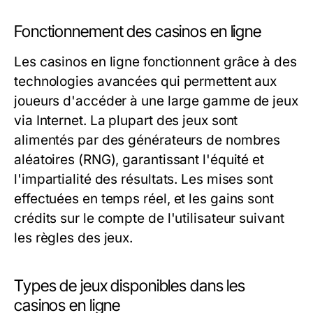
Fonctionnement des casinos en ligne
Les casinos en ligne fonctionnent grâce à des
technologies avancées qui permettent aux
joueurs d'accéder à une large gamme de jeux
via Internet. La plupart des jeux sont
alimentés par des générateurs de nombres
aléatoires (RNG), garantissant l'équité et
l'impartialité des résultats. Les mises sont
effectuées en temps réel, et les gains sont
crédits sur le compte de l'utilisateur suivant
les règles des jeux.
Types de jeux disponibles dans les
casinos en ligne