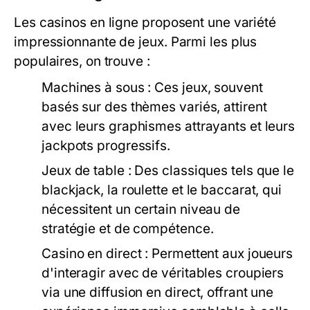
Les casinos en ligne proposent une variété
impressionnante de jeux. Parmi les plus
populaires, on trouve :
Machines à sous :
Ces jeux, souvent
basés sur des thèmes variés, attirent
avec leurs graphismes attrayants et leurs
jackpots progressifs.
Jeux de table :
Des classiques tels que le
blackjack, la roulette et le baccarat, qui
nécessitent un certain niveau de
stratégie et de compétence.
Casino en direct :
Permettent aux joueurs
d'interagir avec de véritables croupiers
via une diffusion en direct, offrant une