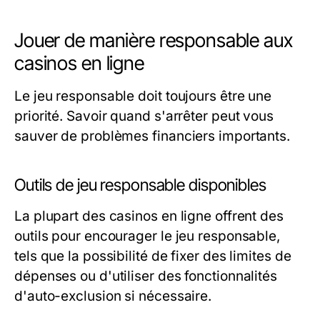
Jouer de manière responsable aux
casinos en ligne
Le jeu responsable doit toujours être une
priorité. Savoir quand s'arrêter peut vous
sauver de problèmes financiers importants.
Outils de jeu responsable disponibles
La plupart des casinos en ligne offrent des
outils pour encourager le jeu responsable,
tels que la possibilité de fixer des limites de
dépenses ou d'utiliser des fonctionnalités
d'auto-exclusion si nécessaire.