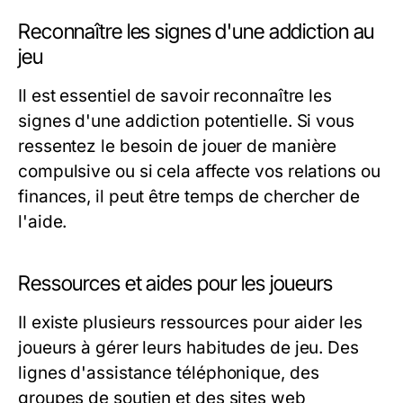
Reconnaître les signes d'une addiction au
jeu
Il est essentiel de savoir reconnaître les
signes d'une addiction potentielle. Si vous
ressentez le besoin de jouer de manière
compulsive ou si cela affecte vos relations ou
finances, il peut être temps de chercher de
l'aide.
Ressources et aides pour les joueurs
Il existe plusieurs ressources pour aider les
joueurs à gérer leurs habitudes de jeu. Des
lignes d'assistance téléphonique, des
groupes de soutien et des sites web