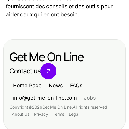
fournissent des conseils et des outils pour
aider ceux qui en ont besoin.
Get Me On Line
Contact us
Home Page
News
FAQs
info@get-me-on-line.com
Jobs
Copyright
©
2026
Get Me On Line
.
All rights reserved
About Us
Privacy
Terms
Legal