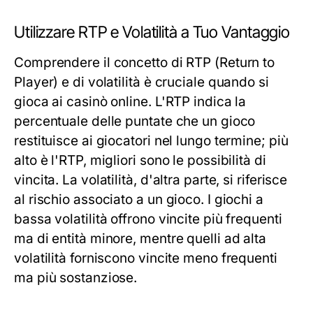
Utilizzare RTP e Volatilità a Tuo Vantaggio
Comprendere il concetto di RTP (Return to
Player) e di volatilità è cruciale quando si
gioca ai casinò online. L'RTP indica la
percentuale delle puntate che un gioco
restituisce ai giocatori nel lungo termine; più
alto è l'RTP, migliori sono le possibilità di
vincita. La volatilità, d'altra parte, si riferisce
al rischio associato a un gioco. I giochi a
bassa volatilità offrono vincite più frequenti
ma di entità minore, mentre quelli ad alta
volatilità forniscono vincite meno frequenti
ma più sostanziose.