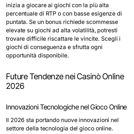
inizia a giocare ai giochi con la più alta
percentuale di RTP o con basse esigenze di
puntata. Se un bonus richiede scommesse
elevate su giochi ad alta volatilità, potresti
trovare difficile riscattare le vincite. Scegli i
giochi di conseguenza e sfrutta ogni
opportunità disponibile.
Future Tendenze nei Casinò Online
2026
Innovazioni Tecnologiche nel Gioco Online
Il 2026 sta portando nuove innovazioni nel
settore della tecnologia del gioco online.