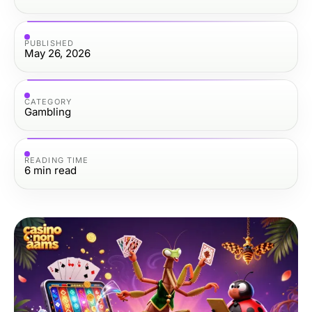
PUBLISHED
May 26, 2026
CATEGORY
Gambling
READING TIME
6
min read