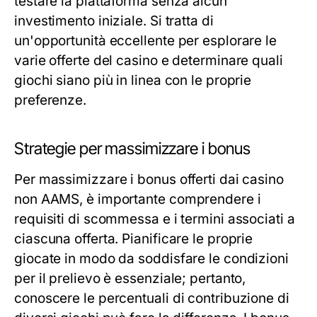
testare la piattaforma senza alcun
investimento iniziale. Si tratta di
un'opportunità eccellente per esplorare le
varie offerte del casino e determinare quali
giochi siano più in linea con le proprie
preferenze.
Strategie per massimizzare i bonus
Per massimizzare i bonus offerti dai casino
non AAMS, è importante comprendere i
requisiti di scommessa e i termini associati a
ciascuna offerta. Pianificare le proprie
giocate in modo da soddisfare le condizioni
per il prelievo è essenziale; pertanto,
conoscere le percentuali di contribuzione di