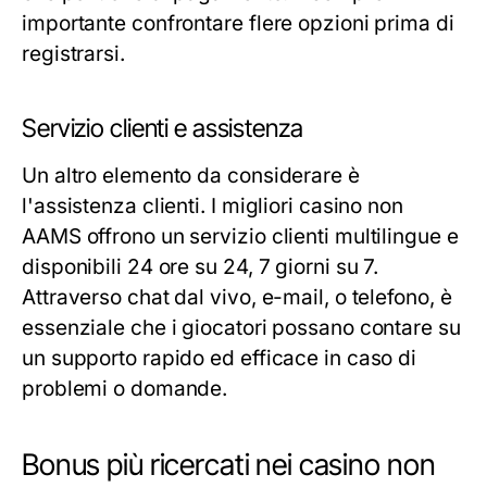
importante confrontare flere opzioni prima di
registrarsi.
Servizio clienti e assistenza
Un altro elemento da considerare è
l'assistenza clienti. I migliori casino non
AAMS offrono un servizio clienti multilingue e
disponibili 24 ore su 24, 7 giorni su 7.
Attraverso chat dal vivo, e-mail, o telefono, è
essenziale che i giocatori possano contare su
un supporto rapido ed efficace in caso di
problemi o domande.
Bonus più ricercati nei casino non