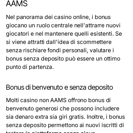
AAMS
Nel panorama dei casino online, i bonus
giocano un ruolo centrale nell'attrarre nuovi
giocatori e nel mantenere quelli esistenti. Se
si viene attratti dall'idea di scommettere
senza rischiare fondi personali, valutare i
bonus senza deposito può essere un ottimo
punto di partenza.
Bonus di benvenuto e senza deposito
Molti casino non AAMS offrono bonus di
benvenuto generosi che possono includere
sia denaro extra sia giri gratis. Inoltre, i bonus
senza deposito permettono ai nuovi iscritti di