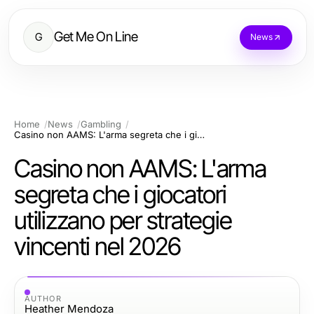
Get Me On Line
G
News
Home
News
Gambling
Casino non AAMS: L'arma segreta che i giocatori utilizzano per strategie vincenti nel 2026
Casino non AAMS: L'arma
segreta che i giocatori
utilizzano per strategie
vincenti nel 2026
AUTHOR
Heather Mendoza