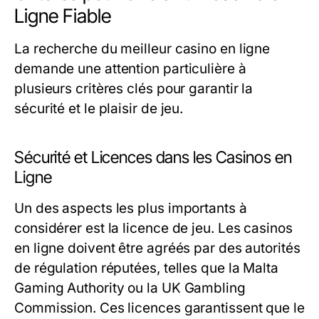
Ligne Fiable
La recherche du meilleur casino en ligne
demande une attention particulière à
plusieurs critères clés pour garantir la
sécurité et le plaisir de jeu.
Sécurité et Licences dans les Casinos en
Ligne
Un des aspects les plus importants à
considérer est la licence de jeu. Les casinos
en ligne doivent être agréés par des autorités
de régulation réputées, telles que la Malta
Gaming Authority ou la UK Gambling
Commission. Ces licences garantissent que le