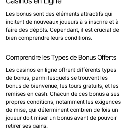
Casinos en Ligne
Les bonus sont des éléments attractifs qui
incitent de nouveaux joueurs à s'inscrire et à
faire des dépôts. Cependant, il est crucial de
bien comprendre leurs conditions.
Comprendre les Types de Bonus Offerts
Les casinos en ligne offrent différents types
de bonus, parmi lesquels se trouvent les
bonus de bienvenue, les tours gratuits, et les
remises en cash. Chacun de ces bonus a ses
propres conditions, notamment les exigences
de mise, qui déterminent combien de fois un
joueur doit miser un bonus avant de pouvoir
retirer ses gains.