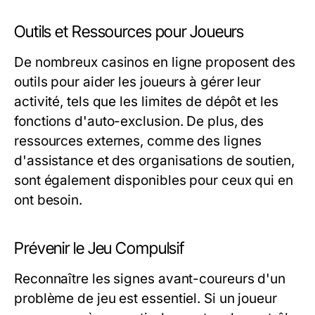
Outils et Ressources pour Joueurs
De nombreux casinos en ligne proposent des
outils pour aider les joueurs à gérer leur
activité, tels que les limites de dépôt et les
fonctions d'auto-exclusion. De plus, des
ressources externes, comme des lignes
d'assistance et des organisations de soutien,
sont également disponibles pour ceux qui en
ont besoin.
Prévenir le Jeu Compulsif
Reconnaître les signes avant-coureurs d'un
problème de jeu est essentiel. Si un joueur