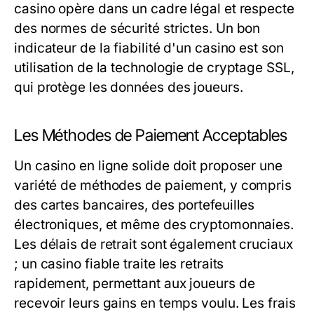
casino opère dans un cadre légal et respecte
des normes de sécurité strictes. Un bon
indicateur de la fiabilité d'un casino est son
utilisation de la technologie de cryptage SSL,
qui protège les données des joueurs.
Les Méthodes de Paiement Acceptables
Un casino en ligne solide doit proposer une
variété de méthodes de paiement, y compris
des cartes bancaires, des portefeuilles
électroniques, et même des cryptomonnaies.
Les délais de retrait sont également cruciaux
; un casino fiable traite les retraits
rapidement, permettant aux joueurs de
recevoir leurs gains en temps voulu. Les frais