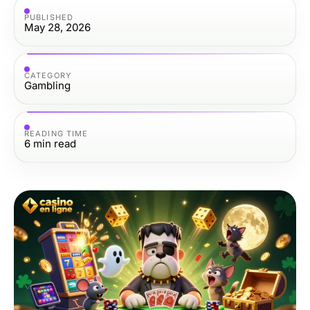
PUBLISHED
May 28, 2026
CATEGORY
Gambling
READING TIME
6
min read