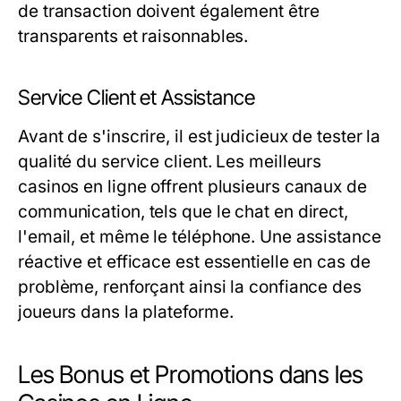
de transaction doivent également être
transparents et raisonnables.
Service Client et Assistance
Avant de s'inscrire, il est judicieux de tester la
qualité du service client. Les meilleurs
casinos en ligne offrent plusieurs canaux de
communication, tels que le chat en direct,
l'email, et même le téléphone. Une assistance
réactive et efficace est essentielle en cas de
problème, renforçant ainsi la confiance des
joueurs dans la plateforme.
Les Bonus et Promotions dans les