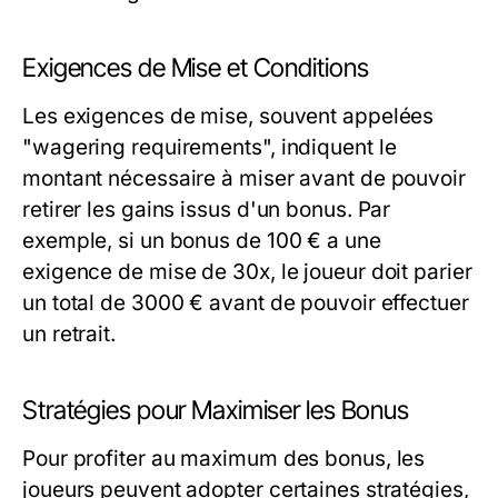
Exigences de Mise et Conditions
Les exigences de mise, souvent appelées
"wagering requirements", indiquent le
montant nécessaire à miser avant de pouvoir
retirer les gains issus d'un bonus. Par
exemple, si un bonus de 100 € a une
exigence de mise de 30x, le joueur doit parier
un total de 3000 € avant de pouvoir effectuer
un retrait.
Stratégies pour Maximiser les Bonus
Pour profiter au maximum des bonus, les
joueurs peuvent adopter certaines stratégies,