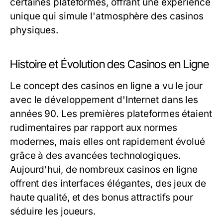
certaines plateformes, offrant une expérience
unique qui simule l'atmosphère des casinos
physiques.
Histoire et Évolution des Casinos en Ligne
Le concept des casinos en ligne a vu le jour
avec le développement d'Internet dans les
années 90. Les premières plateformes étaient
rudimentaires par rapport aux normes
modernes, mais elles ont rapidement évolué
grâce à des avancées technologiques.
Aujourd'hui, de nombreux casinos en ligne
offrent des interfaces élégantes, des jeux de
haute qualité, et des bonus attractifs pour
séduire les joueurs.