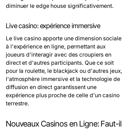
diminuer le edge house significativement.
Live casino: expérience immersive
Le live casino apporte une dimension sociale
à l'expérience en ligne, permettant aux
joueurs d'interagir avec des croupiers en
direct et d'autres participants. Que ce soit
pour la roulette, le blackjack ou d'autres jeux,
l'atmosphère immersive et la technologie de
diffusion en direct garantissent une
expérience plus proche de celle d'un casino
terrestre.
Nouveaux Casinos en Ligne: Faut-il