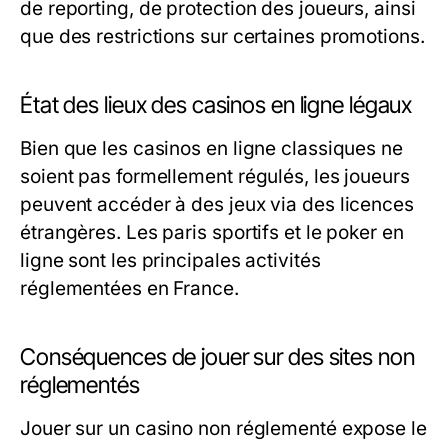
de reporting, de protection des joueurs, ainsi
que des restrictions sur certaines promotions.
État des lieux des casinos en ligne légaux
Bien que les casinos en ligne classiques ne
soient pas formellement régulés, les joueurs
peuvent accéder à des jeux via des licences
étrangères. Les paris sportifs et le poker en
ligne sont les principales activités
réglementées en France.
Conséquences de jouer sur des sites non
réglementés
Jouer sur un casino non réglementé expose le