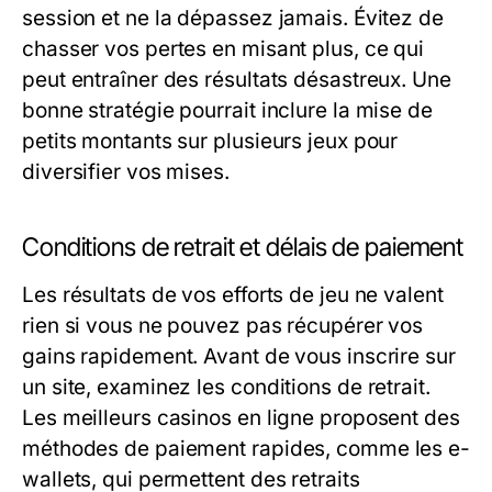
session et ne la dépassez jamais. Évitez de
chasser vos pertes en misant plus, ce qui
peut entraîner des résultats désastreux. Une
bonne stratégie pourrait inclure la mise de
petits montants sur plusieurs jeux pour
diversifier vos mises.
Conditions de retrait et délais de paiement
Les résultats de vos efforts de jeu ne valent
rien si vous ne pouvez pas récupérer vos
gains rapidement. Avant de vous inscrire sur
un site, examinez les conditions de retrait.
Les meilleurs casinos en ligne proposent des
méthodes de paiement rapides, comme les e-
wallets, qui permettent des retraits