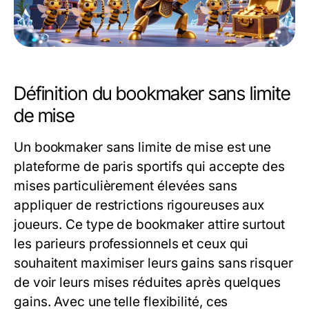
Définition du bookmaker sans limite
de mise
Un
bookmaker sans limite de mise
est une
plateforme de paris sportifs qui accepte des
mises particulièrement élevées sans
appliquer de restrictions rigoureuses aux
joueurs. Ce type de bookmaker attire surtout
les parieurs professionnels et ceux qui
souhaitent maximiser leurs gains sans risquer
de voir leurs mises réduites après quelques
gains. Avec une telle flexibilité, ces