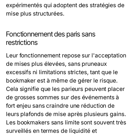
expérimentés qui adoptent des stratégies de
mise plus structurées.
Fonctionnement des paris sans
restrictions
Leur fonctionnement repose sur l'acceptation
de mises plus élevées, sans pruneaux
excessifs ni limitations strictes, tant que le
bookmaker est à même de gérer le risque.
Cela signifie que les parieurs peuvent placer
de grosses sommes sur des événements à
fort enjeu sans craindre une réduction de
leurs plafonds de mise après plusieurs gains.
Les bookmakers sans limite sont souvent très
surveillés en termes de liquidité et