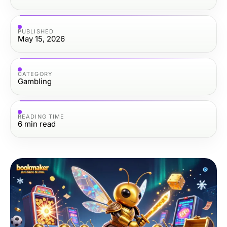
PUBLISHED
May 15, 2026
CATEGORY
Gambling
READING TIME
6
min read