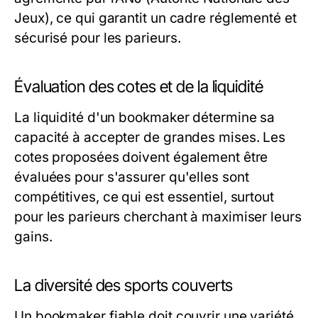
Jeux), ce qui garantit un cadre réglementé et
sécurisé pour les parieurs.
Évaluation des cotes et de la liquidité
La liquidité d'un bookmaker détermine sa
capacité à accepter de grandes mises. Les
cotes proposées doivent également être
évaluées pour s'assurer qu'elles sont
compétitives, ce qui est essentiel, surtout
pour les parieurs cherchant à maximiser leurs
gains.
La diversité des sports couverts
Un bookmaker fiable doit couvrir une variété