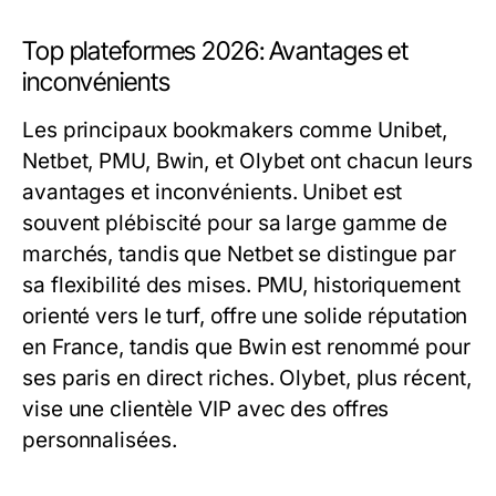
Top plateformes 2026: Avantages et
inconvénients
Les principaux bookmakers comme Unibet,
Netbet, PMU, Bwin, et Olybet ont chacun leurs
avantages et inconvénients. Unibet est
souvent plébiscité pour sa large gamme de
marchés, tandis que Netbet se distingue par
sa flexibilité des mises. PMU, historiquement
orienté vers le turf, offre une solide réputation
en France, tandis que Bwin est renommé pour
ses paris en direct riches. Olybet, plus récent,
vise une clientèle VIP avec des offres
personnalisées.